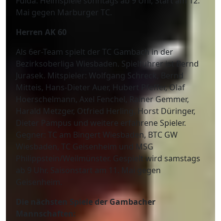
Fulda. Heimspiele sonntags ab 9 Uhr, Start am 12.
Mai gegen Marburger TC.
Herren AK 60
Als 6er-Team spielt der TC Gambach in der
Bezirksoberliga Wiesbaden. Spielführer ist Bernd
Jurasek. Mitspieler: Wolfgang Schreck, Bernd
Mitteis, Hans-Dieter Auer, Hubert Pfeffer, Olaf
Hoerschelmann, Axel Fenchel, Rainer Gemmer,
Harald Metzger, Otfried Herling, Horst Düringer,
Dieter Pampus und weitere erfahrene Spieler.
Gegner: TC am Bingert Wiesbaden, BTC GW
Wiesbaden, TC Geisenheim und MSG
Philippstein/Weilmünster. Gespielt wird samstags
ab 9 Uhr. Saisonstart am 11. Mai gegen
Geisenheim.
Die nächsten Spiele der Gambacher
Mannschaften: