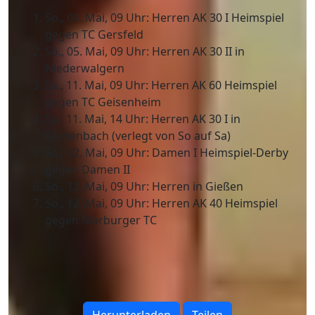
So., 05. Mai, 09 Uhr: Herren AK 30 I Heimspiel
gegen TC Gersfeld
So., 05. Mai, 09 Uhr: Herren AK 30 II in
Niederwalgern
Sa., 11. Mai, 09 Uhr: Herren AK 60 Heimspiel
gegen TC Geisenheim
Sa., 11. Mai, 14 Uhr: Herren AK 30 I in
Gladenbach (verlegt von So auf Sa)
So., 12. Mai, 09 Uhr: Damen I Heimspiel-Derby
gegen Damen II
So., 12. Mai, 09 Uhr: Herren in Gießen
So., 12. Mai, 09 Uhr: Herren AK 40 Heimspiel
gegen Marburger TC