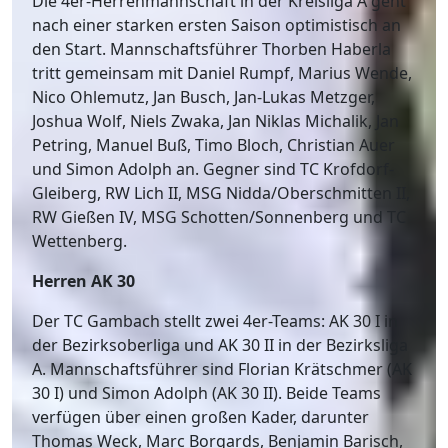
Die 4er-Herrenmannschaft in der Kreisliga A geht
nach einer starken ersten Saison optimistisch an
den Start. Mannschaftsführer Thorben Haberla
tritt gemeinsam mit Daniel Rumpf, Marius Wende,
Nico Ohlemutz, Jan Busch, Jan-Lukas Metzger,
Joshua Wolf, Niels Zwaka, Jan Niklas Michalik, Jan
Petring, Manuel Buß, Timo Bloch, Christian Auer
und Simon Adolph an. Gegner sind TC Krofdorf-
Gleiberg, RW Lich II, MSG Nidda/Oberschmitten II,
RW Gießen IV, MSG Schotten/Sonnenberg und TC
Wettenberg.
Herren AK 30
Der TC Gambach stellt zwei 4er-Teams: AK 30 I in
der Bezirksoberliga und AK 30 II in der Bezirksliga
A. Mannschaftsführer sind Florian Krätschmer (AK
30 I) und Simon Adolph (AK 30 II). Beide Teams
verfügen über einen großen Kader, darunter
Thomas Weck, Marc Borgards, Benjamin Barisch,