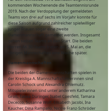
kommenden Wochenende die Teamtennisrunde
2019. Nach der Verdopplung der gemeldeten
Teams von drei auf sechs im Vorjahr konnte für
diese Saison aufgrund zahlreicher spielwilliger
junger Frauen sogar eine zweite
Damenmannschaft gemeldet werden. Insgesamt
gehen sieben Teams an den Start. Die beiden
Herren AK 30-Teams treten am 5. Mai an, die
übrigen Mannschaften eine Woche später.
Damenmannschaften
Die beiden 4er-Damenmannschaften spielen in
der Kreisliga A. Mannschaftsführerinnen sind
Carolin Schock und Alexandra Ohlemutz.
Mitspielerinnen sind unter anderem Katharina
Groß, Tabea Düringer, Isabel Coesfeld, Tamara
Dececco, Susanne Wolf, Elisabeth Jacobi, Ina
Kaucher, Dina Rampallo, Nicole Franz-Schröder