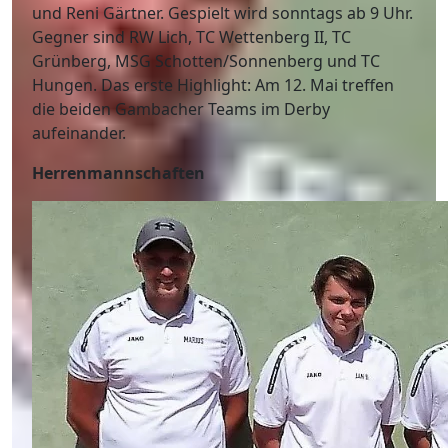
und Reni Gärtner. Gespielt wird sonntags ab 9 Uhr.
Gegner sind RW Lich, TC Wettenberg II, TC
Grünberg, MSG Schotten/Sonnenberg und TC
Hungen. Das erste Highlight: Am 12. Mai treffen
die beiden Gambacher Teams im Derby
aufeinander.
Herrenmannschaften