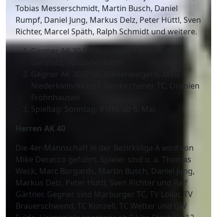
Tobias Messerschmidt, Martin Busch, Daniel
Rumpf, Daniel Jung, Markus Delz, Peter Hüttl, Sven
Richter, Marcel Späth, Ralph Schmidt und weitere.
Gegner AK 30 I: RW Gießen, TC Leun, TC
Gersfeld, TC Gladenbach
Gegner AK 30 II: SG Niederwalgern, MSG
Niederklein/Kirtorf, Reiskirchener TC, Oranien
Frohnhausen
Spieltag: Sonntag, 9 Uhr, ab 5. Mai.
Herren AK 40
Die 4er-Mannschaft in der Bezirksliga A wird von
Mike Dececco geführt. Spieler sind u. a. Thomas
Weck, Marc Borgards, Martin Busch, Daniel Jung,
Markus Delz, Peter Hüttl, Sven Richter und Ralf
Gärtner. Gegner sind Marburger TC, TV Lollar, TV
Brauerschwend, TC Künzell, TC Wetter und GW