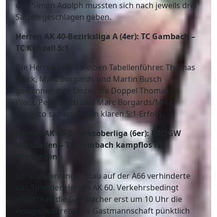
und Simon Adolph mussten sich nach jeweils drei
Sätzen geschlagen geben.
Herren AK 40-Bezirksliga A (4er): TC Gambach –
TC Künzell 5:1
Die Herren AK 40 bleiben Tabellenführer. Thomas
Weck, Marc Borgards und Martin Busch
gewannen ihre Einzel, die Doppel Thomas
Weck/Peter Hüttl und Marc Borgards/Mike
Dececco sicherten den klaren 5:1-Erfolg.
Herren AK 60-Bezirksoberliga (6er): BTC GW
Wiesbaden – TC Gambach kampflos für
Wiesbaden
Ein stundenlanger Stau auf der A66 verhinderte
das Spiel der Herren AK 60. Verkehrsbedingt
erreichten die Gambacher erst um 10 Uhr die
Anlage, während die Gastmannschaft pünktlich