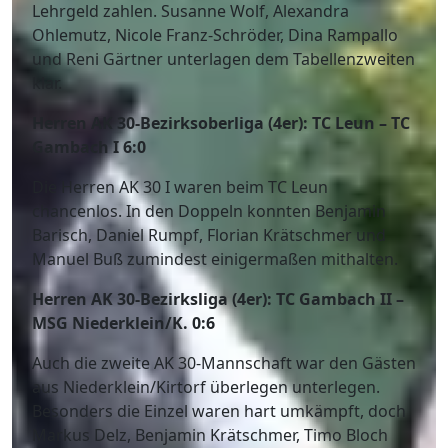
Lehrgeld zahlen. Susanne Wolf, Alexandra
Ohlemutz, Nicole Franz-Schröder, Dina Rampallo
und Reni Gärtner unterlagen dem Tabellenzweiten
klar.
Herren AK 30-Bezirksoberliga (4er): TC Leun – TC
Gambach I 6:0
Die Herren AK 30 I waren beim TC Leun
chancenlos. In den Doppeln konnten Benjamin
Barisch, Daniel Rumpf, Florian Krätschmer und
Manuel Buß zumindest einigermaßen mithalten.
Herren AK 30-Bezirksliga (4er): TC Gambach II –
MSG Niederklein/K. 0:6
Auch die zweite AK 30-Mannschaft war den Gästen
aus Niederklein/Kirtorf überlegen unterlegen.
Besonders die Einzel waren hart umkämpft, doch
Markus Delz, Benjamin Krätschmer, Timo Bloch