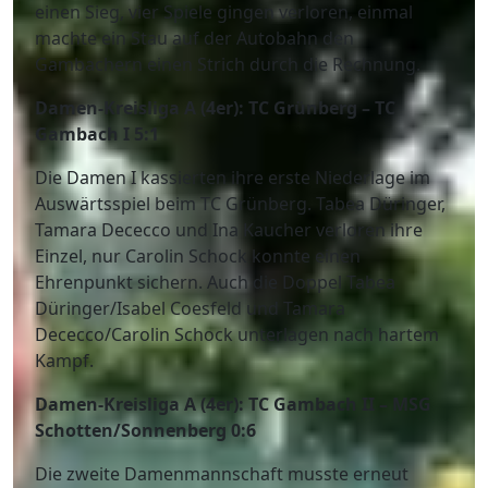
einen Sieg, vier Spiele gingen verloren, einmal
machte ein Stau auf der Autobahn den
Gambachern einen Strich durch die Rechnung.
Damen-Kreisliga A (4er): TC Grünberg – TC
Gambach I 5:1
Die Damen I kassierten ihre erste Niederlage im
Auswärtsspiel beim TC Grünberg. Tabea Düringer,
Tamara Dececco und Ina Kaucher verloren ihre
Einzel, nur Carolin Schock konnte einen
Ehrenpunkt sichern. Auch die Doppel Tabea
Düringer/Isabel Coesfeld und Tamara
Dececco/Carolin Schock unterlagen nach hartem
Kampf.
Damen-Kreisliga A (4er): TC Gambach II – MSG
Schotten/Sonnenberg 0:6
Die zweite Damenmannschaft musste erneut