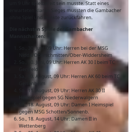
um 9 Uhr spielbereit sein musste. Statt eines
erwarteten klaren Sieges mussten die Gambacher
ohne Spiel und Punkte zurückfahren.
Die nächsten Spiele der Gambacher
Mannschaften:
So., 30. Juni, 09 Uhr: Herren bei der MSG
Nidda/Oberschmitten/Ober-Widdersheim
So., 30. Juni, 09 Uhr: Herren AK 30 I beim TC
Gersfeld
Sa., 10. August, 09 Uhr: Herren AK 60 beim TC
Geisenheim
So., 11. August, 09 Uhr: Herren AK 30 II
Heimspiel gegen SG Niederwalgern
So., 18. August, 09 Uhr: Damen I Heimspiel
gegen MSG Schotten/Sonnenb.
So., 18. August, 14 Uhr: Damen II in
Wettenberg