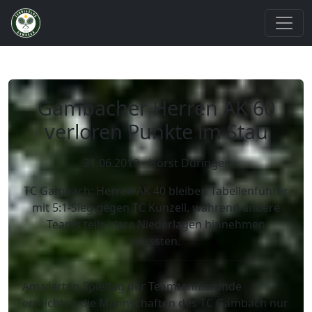
Gambacher Herren AK 60
verloren Punkte im Stau
21.06.2019 - Horst Düringer
TC Gambach: Herren AK 40 bleiben Tabellenführer
mit 5:1-Sieg gegen TC Künzell, während andere
Teams teils klare Niederlagen hinnehmen
mussten.
Am vierten Spieltag der Teamtennisrunde
erreichten die Mannschaften des TC Gambach nur