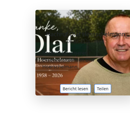
Nachruf Olaf Hoerschelmann
06.07.2026 - Wolf
Nachruf für unseren
Ehrenvorsitzenden Olaf
Hoerschelmann.
Bericht lesen
Teilen