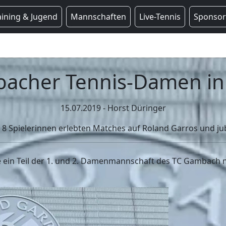
aining & Jugend
Mannschaften
Live-Tennis
Sponso
acher Tennis-Damen in 
15.07.2019 - Horst Düringer
8 Spielerinnen erlebten Matches auf Roland Garros und jube
ein Teil der 1. und 2. Damenmannschaft des TC Gambach mi