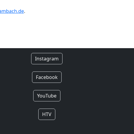
gambach.de
.
Instagram
Facebook
YouTube
HTV