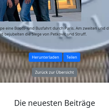
pe eine Boots- und Busfahrt durch Paris. Am zweiten und d
 bejubelten die Siege von Petkovic und Struff.
Herunterladen
Teilen
Zurück zur Übersicht
Die neuesten Beiträge