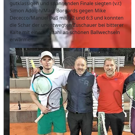
gutklassigen und spannenden Finale siegten (v.r.)
Simon Adolph/Marc Borgards gegen Mike
Dececco/Manuel Buß mit 6:2 und 6:3 und konnten
die Schar der unentwegten Zuschauer bei bitterer
Kälte mit einer Vielzahl an schönen Ballwechseln
erwärmen.