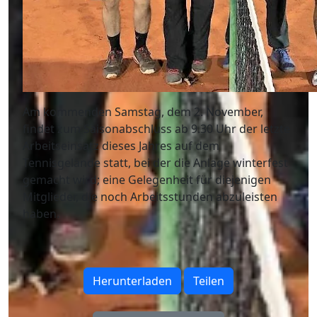
Am kommenden Samstag, dem 2. November,
findet zum Saisonabschluss ab 9.30 Uhr der letzte
Arbeitseinsatz dieses Jahres auf dem
Tennisgelände statt, bei der die Anlage winterfest
gemacht wird; eine Gelegenheit für diejenigen
Mitglieder, die noch Arbeitsstunden abzuleisten
haben.
Herunterladen
Teilen