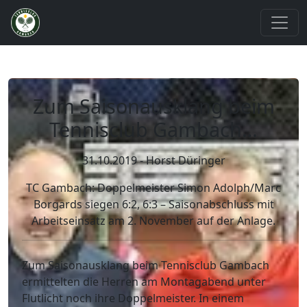
Zum Saisonausklang beim
Tennisclub Gambach…
31.10.2019 - Horst Düringer
TC Gambach: Doppelmeister Simon Adolph/Marc
Borgards siegen 6:2, 6:3 – Saisonabschluss mit
Arbeitseinsatz am 2. November auf der Anlage.
Zum Saisonausklang beim Tennisclub Gambach
ermittelten die Herren am Montagabend unter
Flutlicht noch ihre Doppelmeister. In einem