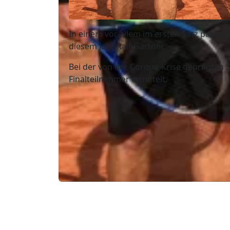
In einem vor allem im ersten Satz packen
diesem Jahr Ralf Gärtner.
Bei der von der Corona-Krise geprägten S
Finalteilnehmer ermittelt.