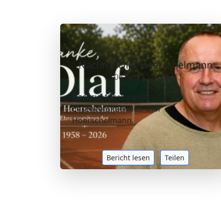
Nachruf Olaf Hoerschelmann
06.07.2026 - Wolf
Nachruf für unseren
Ehrenvorsitzenden Olaf
Hoerschelmann.
Bericht lesen
Teilen