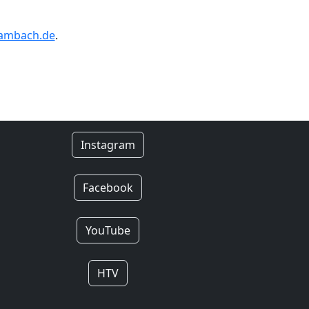
gambach.de
.
Instagram
Facebook
YouTube
HTV