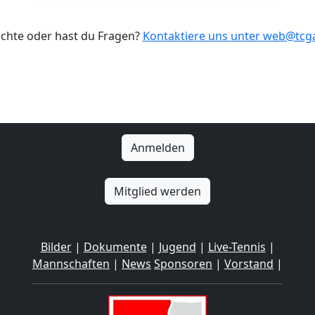
ichte oder hast du Fragen?
Kontaktiere uns unter web@tc
Anmelden
Mitglied werden
Bilder
|
Dokumente
|
Jugend
|
Live-Tennis
|
Mannschaften
|
News
Sponsoren
|
Vorstand
|