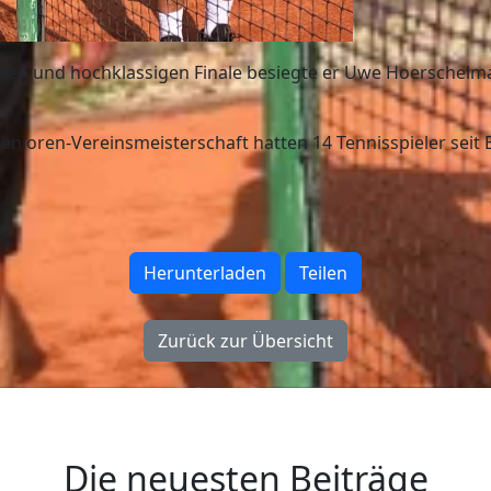
den und hochklassigen Finale besiegte er Uwe Hoerschelman
enioren-Vereinsmeisterschaft hatten 14 Tennisspieler seit 
Herunterladen
Teilen
Zurück zur Übersicht
Die neuesten Beiträge