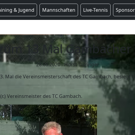
aining & Jugend
Mannschaften
Live-Tennis
Sponso
 zum 13 Mal Gambacher 
28.06.2020 - Horst Düringer
3. Mal die Vereinsmeisterschaft des TC Gambach, besiegt 
(r.) Vereinsmeister des TC Gambach.