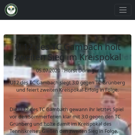
U 12 des TC Gambach holt
zweiten Sieg im Kreispokal
05.07.2020 - Horst Düringer
U12 des TC Gambach siegt 3:0 gegen TC Grünberg
und feiert zweiten Kreispokal-Erfolg in Folge.
Die U 12 des TC Gambach gewann ihr letztes Spiel
vor den Sommerferien klar mit 3:0 gegen den TC
Grünberg und holte damit im Kreispokal des
Tenniskreises Gießen den zweiten Sieg in Folge.