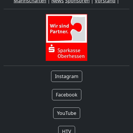
Mannschaften
|
News
Sponsoren
|
Vorstand
|
Instagram
Facebook
YouTube
HTV