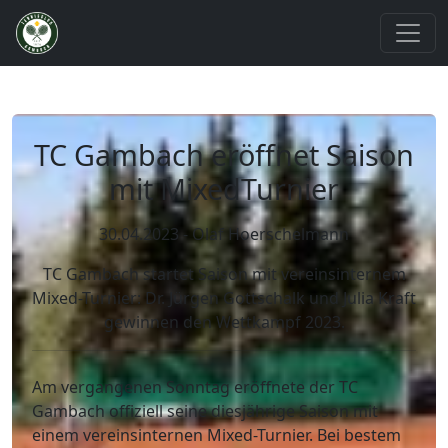
TC Gambach eröffnet Saison
mit MixedTurnier
30.04.2023 - Olaf Hoerschelmann
TC Gambach startet Saison mit vereinsinternem
Mixed-Turnier: Dr. Jürgen Gottschalk und Julia Kraft
gewinnen den Wettkampf 2023.
Am vergangenen Sonntag eröffnete der TC
Gambach offiziell seine diesjährige Saison mit
einem vereinsinternen Mixed-Turnier. Bei bestem