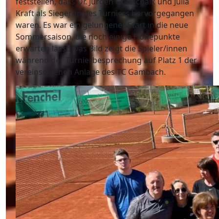
feststellen, dass Dr. Jürgen Gottschalk und Julia
Kraft als Sieger/in des Turniers hervorgegangen
waren. Es war ein gelungener Start in die neue
Sommersaison, die noch einige Höhepunkte
erwarten lässt. Das Bild zeigt die Spieler/innen
während der Turnierbesprechung auf Platz 1 der
vereinseigenen Anlage des TC Gambach.