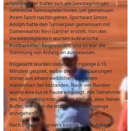
Tenniswetter trafen sich am Sonntagmorgen
zahlreiche Tennisspieler/innen, um gemeinsam
ihrem Sport nachzugehen. Sportwart Simon
Adolph hatte den Turnierplan gemeinsam mit
Damenwartin Reni Gärtner erstellt. Von den
Vereinsmitgliedern wurden kulinarische
Kostbarkeiten beigesteuert, und so war die
Stimmung von Anfang an ausgelassen.
Insgesamt wurden sieben Durchgänge à 15
Minuten gespielt, wobei die Doppelpaarungen
immer aus einem weiblichen und einem
männlichen Teil bestanden. Nach vier Runden
wurde eine kurze Pause eingelegt. Alle Teilnehmer
des Turniers stärkten sich am kleinen, aber feinen
Buffet, um dann die letzten drei Durchgänge
anzugehen.
Nach Ende des Turniers konnte Simon Adolph