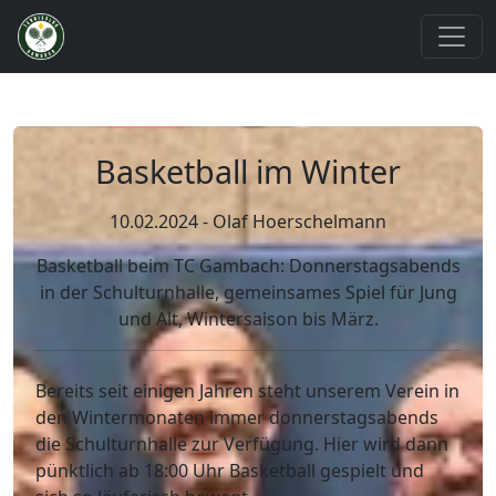
Basketball im Winter
10.02.2024 - Olaf Hoerschelmann
Basketball beim TC Gambach: Donnerstagsabends
in der Schulturnhalle, gemeinsames Spiel für Jung
und Alt, Wintersaison bis März.
Bereits seit einigen Jahren steht unserem Verein in
den Wintermonaten immer donnerstagsabends
die Schulturnhalle zur Verfügung. Hier wird dann
pünktlich ab 18:00 Uhr Basketball gespielt und