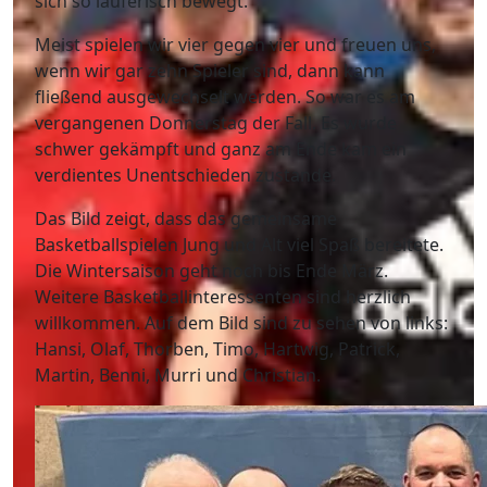
sich so läuferisch bewegt.
Meist spielen wir vier gegen vier und freuen uns,
wenn wir gar zehn Spieler sind, dann kann
fließend ausgewechselt werden. So war es am
vergangenen Donnerstag der Fall. Es wurde
schwer gekämpft und ganz am Ende kam ein
verdientes Unentschieden zustande.
Das Bild zeigt, dass das gemeinsame
Basketballspielen Jung und Alt viel Spaß bereitete.
Die Wintersaison geht noch bis Ende März.
Weitere Basketballinteressenten sind herzlich
willkommen. Auf dem Bild sind zu sehen von links:
Hansi, Olaf, Thorben, Timo, Hartwig, Patrick,
Martin, Benni, Murri und Christian.