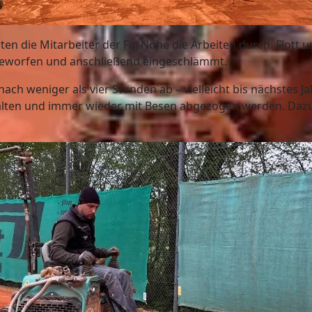
ten die Mitarbeiter der Fa. Nohe die Arbeiten durch. Flott
geworfen und anschließend eingeschlämmt.
ch weniger als vier Stunden ab – vielleicht bis nächstes Jahr
alten und immer wieder mit Besen abgezogen werden. Dazu 