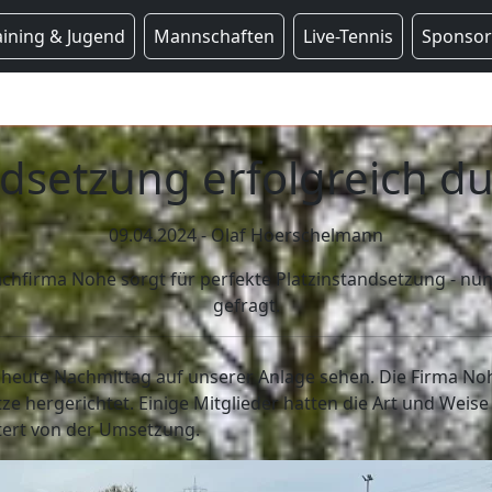
aining & Jugend
Mannschaften
Live-Tennis
Sponso
ndsetzung erfolgreich d
09.04.2024 - Olaf Hoerschelmann
hfirma Nohe sorgt für perfekte Platzinstandsetzung - nun 
gefragt.
heute Nachmittag auf unserer Anlage sehen. Die Firma Nohe
 hergerichtet. Einige Mitglieder hatten die Art und Weise
tert von der Umsetzung.