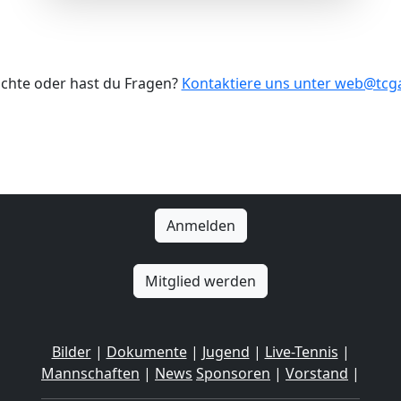
ichte oder hast du Fragen?
Kontaktiere uns unter web@tc
Anmelden
Mitglied werden
Bilder
|
Dokumente
|
Jugend
|
Live-Tennis
|
Mannschaften
|
News
Sponsoren
|
Vorstand
|