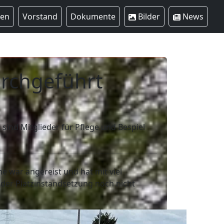
ren
Vorstand
Dokumente
Bilder
News
urchgeführt
sind Mitglieder für Pflege und Bespiel
 war angereist und hat mit viel
 der Platzinstandsetzung noch nicht