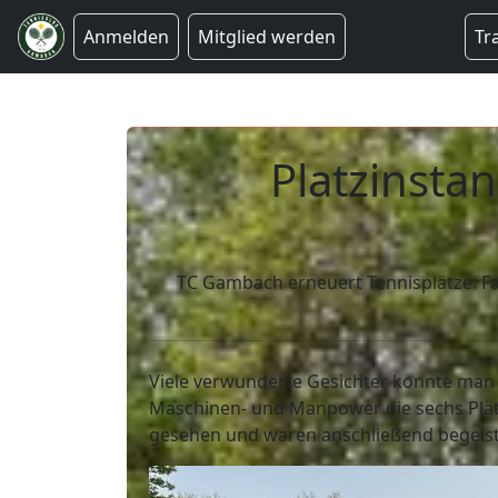
Anmelden
Mitglied werden
Tr
Platzinsta
TC Gambach erneuert Tennisplätze: Fac
Viele verwunderte Gesichter konnte man 
Maschinen- und Manpower die sechs Plätze
gesehen und waren anschließend begeis