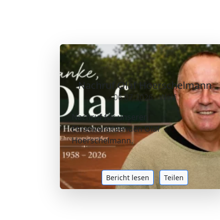
Nachruf Olaf Hoerschelmann
06.07.2026 - Wolf
Nachruf für unseren
Ehrenvorsitzenden Olaf
Hoerschelmann.
Bericht lesen
Teilen