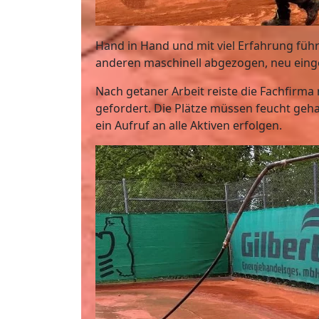
Hand in Hand und mit viel Erfahrung führ
anderen maschinell abgezogen, neu ein
Nach getaner Arbeit reiste die Fachfirma na
gefordert. Die Plätze müssen feucht geh
ein Aufruf an alle Aktiven erfolgen.