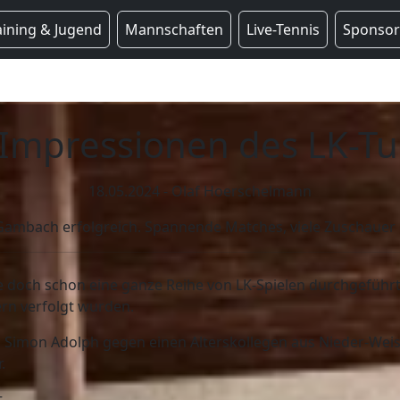
aining & Jugend
Mannschaften
Live-Tennis
Sponso
 Impressionen des LK-Tu
18.05.2024 - Olaf Hoerschelmann
C Gambach erfolgreich. Spannende Matches, viele Zuschauer
 doch schon eine ganze Reihe von LK-Spielen durchgeführt
rn verfolgt wurden.
 Simon Adolph gegen einen Alterskollegen aus Nieder-Weise
.
.