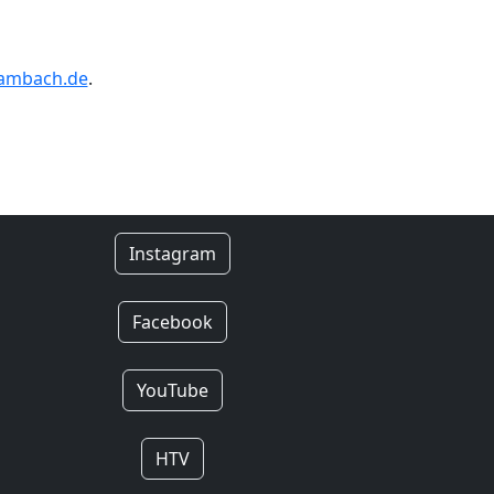
gambach.de
.
Instagram
Facebook
YouTube
HTV