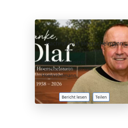
Nachruf Olaf Hoerschelmann
06.07.2026 - Wolf
Nachruf für unseren
Ehrenvorsitzenden Olaf
Hoerschelmann.
Bericht lesen
Teilen