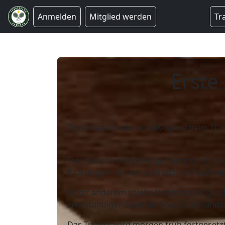
Anmelden
Mitglied werden
Tr
Erste
Trotz Regen liefen die LK-Spiele beim T
Trotz einsetzendem Regen konnten heute
Paarungen, die von zahlreichen Zuschaue
Unter anderem spielte Vorstandsmitglied
zweistündigen Spiel viel Spaß miteinander
Das Turnier wird morgen früh fortgesetzt