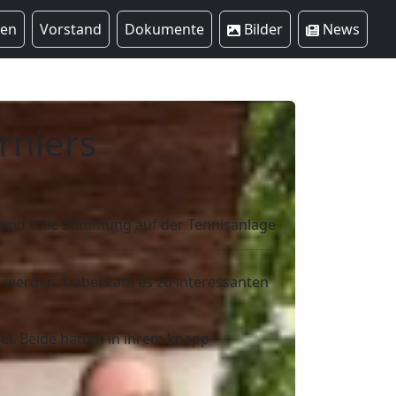
ren
Vorstand
Dokumente
Bilder
News
rniers
 und tolle Stimmung auf der Tennisanlage
 werden. Dabei kam es zu interessanten
l. Beide hatten in ihrem knapp