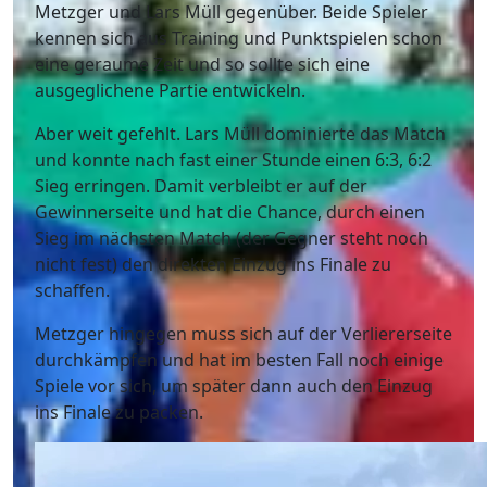
Metzger und Lars Müll gegenüber. Beide Spieler
kennen sich aus Training und Punktspielen schon
eine geraume Zeit und so sollte sich eine
ausgeglichene Partie entwickeln.
Aber weit gefehlt. Lars Müll dominierte das Match
und konnte nach fast einer Stunde einen 6:3, 6:2
Sieg erringen. Damit verbleibt er auf der
Gewinnerseite und hat die Chance, durch einen
Sieg im nächsten Match (der Gegner steht noch
nicht fest) den direkten Einzug ins Finale zu
schaffen.
Metzger hingegen muss sich auf der Verliererseite
durchkämpfen und hat im besten Fall noch einige
Spiele vor sich, um später dann auch den Einzug
ins Finale zu packen.