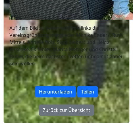
Auf dem Bild zu sehen sind von links die
Vereinsgründungsmitglieder Monika Enders, Ruth
Mitteis, Annelie Bolz, Siggi Siebert und Helga
Kirschke. Es fehlen Marita Metzger und Christel
Huber, die beim nächsten Treffen unbedingt dabei
sein wollen.
Herunterladen
Teilen
Zurück zur Übersicht