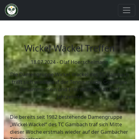
Wickel-Wackel Treffen
18.07.2024 - Olaf Hoerschelmann
Die Damengruppe Wickel-Wackel des TC Gambach
trifft sich wieder auf der Tennisanlage. Geselliges
Beisammensein und Erinnerungen an fünf
Jahrzehnte
Die bereits seit 1982 bestehende Damengruppe
„Wickel-Wackel“ des TC Gambach traf sich Mitte
dieser Woche erstmals wieder auf der Gambacher