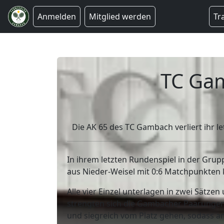
Anmelden
Mitglied werden
Tr
TC Gam
Die AK 65 des TC Gambach verliert ihr le
In ihrem letzten Rundenspiel in der Gr
aus Nieder-Weisel mit 0:6 Matchpunkten 
Alle vier Einzel unterlagen in zwei Sätze
strengten sich die Gambacher Paarungen 
und siegreich vom Platz gehen, sodass 