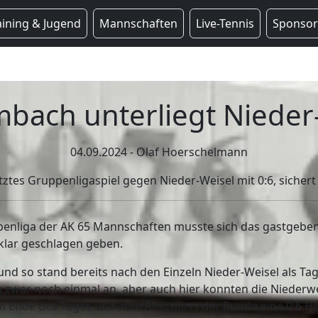
aining & Jugend
Mannschaften
Live-Tennis
Sponso
bach unterliegt Nieder
04.09.2024 - Olaf Hoerschelmann
tztes Gruppenligaspiel gegen Nieder-Weisel mit 0:6, sicher
uppenliga der AK 65 Mannschaften musste sich das gastgeb
klar geschlagen geben.
n und so stand bereits nach den Einzeln Nieder-Weisel als Ta
zwar noch einmal an, aber auch hier konnten die Niederwe
am Ende des Tages und zum Abschluss der Runde eine 0:6 