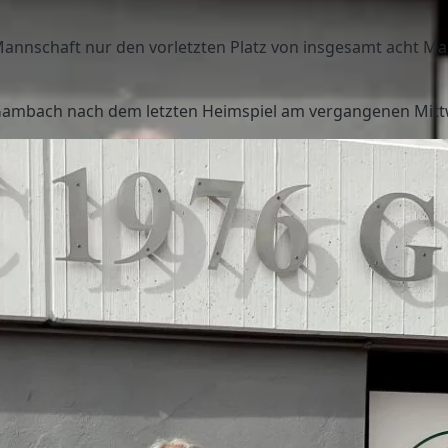
annschaft nur den vorletzten Platz von insgesamt acht Ma
TC Gambach nach dem letzten Heimspiel am vergangenen Mit