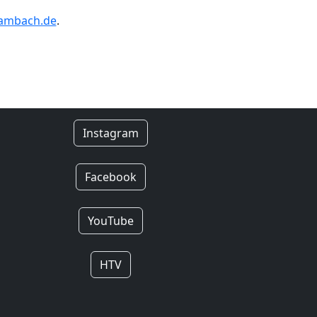
gambach.de
.
Instagram
Facebook
YouTube
HTV