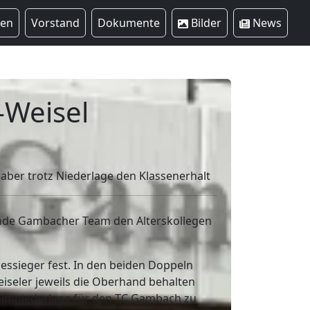
ren
Vorstand
Dokumente
Bilder
News
-Weisel
t aber trotz Niederlage den Klassenerhalt
ende Gambacher Team den Alterskollegen
gessieger fest. In den beiden Doppeln
iseler jeweils die Oberhand behalten
Heimniederlage für den TC Gambach zu