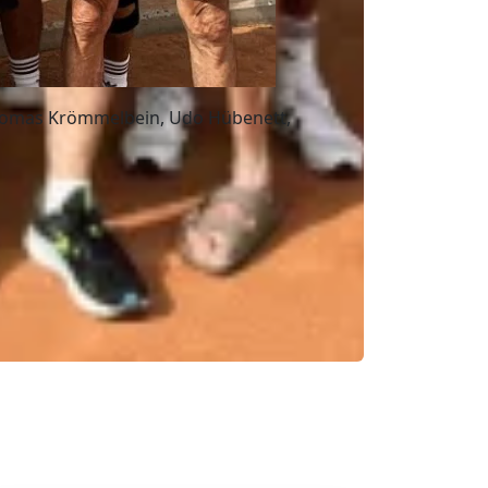
 Thomas Krömmelbein, Udo Hübenett,