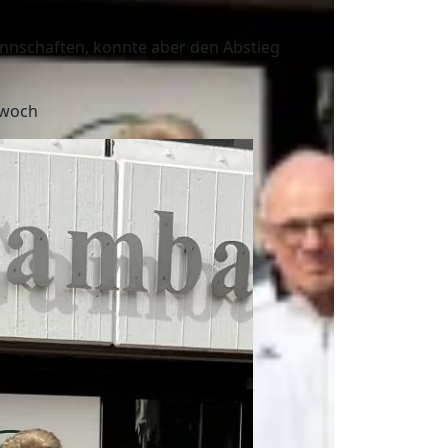
nnschaften, konnte aber den Abstieg
twoch