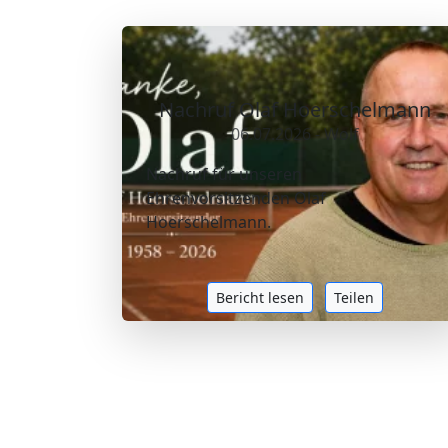
Nachruf Olaf Hoerschelmann
06.07.2026 - Wolf
Nachruf für unseren
Ehrenvorsitzenden Olaf
Hoerschelmann.
Bericht lesen
Teilen