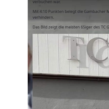
verbuchen war.
Mit 4:10 Punkten belegt die Gambacher M
verhindern.
Das Bild zeigt die meisten 65iger des 