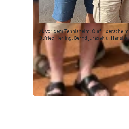
v.l. vor dem Tennisheim: Olaf Hoerschel
Otfried Herling, Bernd Jurasek u. Hansi Au