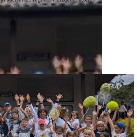
d begrüßten jede einzelne
geriet.
ren. Hier traf man zwar durchnässt ein,
cht hat. Das Bild zeigt die Gruppe kurz