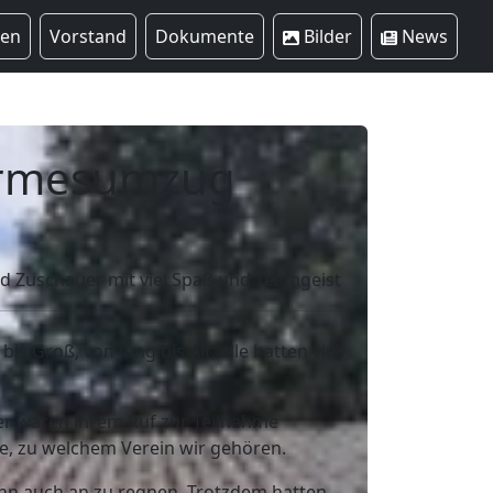
ren
Vorstand
Dokumente
Bilder
News
Kirmesumzug
d Zuschauer mit viel Spaß und Teamgeist
is Groß, von Jung bis Alt, alle hatten viel
er waren ihrem Ruf zur Teilnahme
te, zu welchem Verein wir gehören.
ann auch an zu regnen. Trotzdem hatten