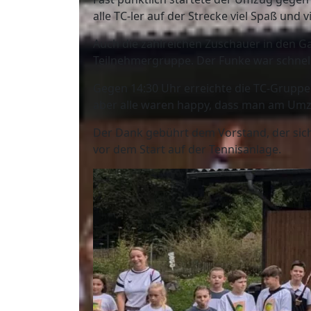
alle TC-ler auf der Strecke viel Spaß und v
Auch die zahlreichen Zuschauer in den 
Teilnehmergruppe. Der Funke war schnell
Gegen 14:30 Uhr erreichte die TC-Gruppe d
aber alle waren happy, dass man am Um
Der Dank gebührt dem Vorstand, der sich
vor dem Start auf der Tennisanlage.