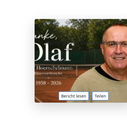
Nachruf Olaf Hoerschelmann
06.07.2026 - Wolf
Nachruf für unseren
Ehrenvorsitzenden Olaf
Hoerschelmann.
Bericht lesen
Teilen