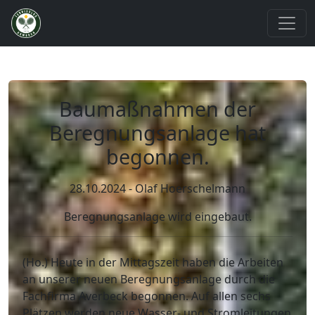
Baumaßnahmen der
Beregnungsanlage hat
begonnen.
28.10.2024 - Olaf Hoerschelmann
Beregnungsanlage wird eingebaut.
(Ho.) Heute in der Mittagszeit haben die Arbeiten
an unserer neuen Beregnungsanlage durch die
Fachfirma Averbeck begonnen. Auf allen sechs
Plätzen werden neue Wasser- und Stromleitungen