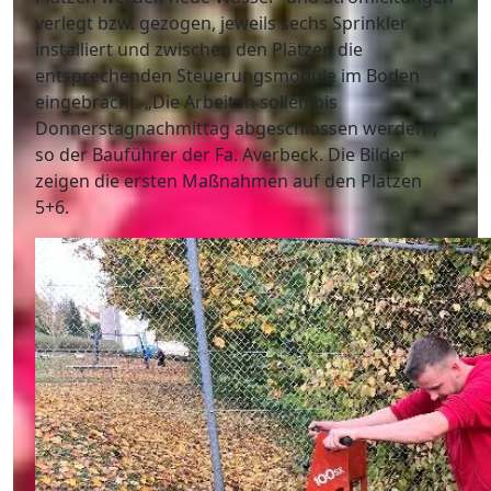
verlegt bzw. gezogen, jeweils sechs Sprinkler
installiert und zwischen den Plätzen die
entsprechenden Steuerungsmodule im Boden
eingebracht. „Die Arbeiten sollen bis
Donnerstagnachmittag abgeschlossen werden“,
so der Bauführer der Fa. Averbeck. Die Bilder
zeigen die ersten Maßnahmen auf den Plätzen
5+6.