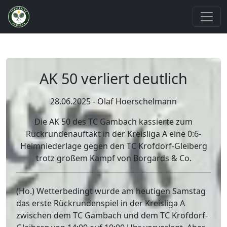
AK 50 verliert deutlich
28.06.2025 - Olaf Hoerschelmann
Die AK 50 des TC Gambach kassierte zum
Rückrundenauftakt in der Kreisliga A eine 0:6-
Heimniederlage gegen den TC Krofdorf-Gleiberg
trotz großem Kampf von Borgards & Co.
(Ho.) Wetterbedingt wurde am heutigen Samstag
das erste Rückrundenspiel in der Kreisliga A
zwischen dem TC Gambach und dem TC Krofdorf-