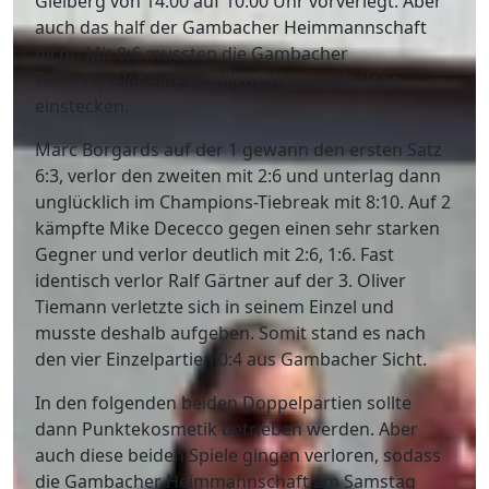
Gleiberg von 14:00 auf 10:00 Uhr vorverlegt. Aber
auch das half der Gambacher Heimmannschaft
nicht. Mit 0:6 mussten die Gambacher
Tennisspieler eine deutliche Heimniederlage
einstecken.
Marc Borgards auf der 1 gewann den ersten Satz
6:3, verlor den zweiten mit 2:6 und unterlag dann
unglücklich im Champions-Tiebreak mit 8:10. Auf 2
kämpfte Mike Dececco gegen einen sehr starken
Gegner und verlor deutlich mit 2:6, 1:6. Fast
identisch verlor Ralf Gärtner auf der 3. Oliver
Tiemann verletzte sich in seinem Einzel und
musste deshalb aufgeben. Somit stand es nach
den vier Einzelpartien 0:4 aus Gambacher Sicht.
In den folgenden beiden Doppelpartien sollte
dann Punktekosmetik betrieben werden. Aber
auch diese beiden Spiele gingen verloren, sodass
die Gambacher Heimmannschaft am Samstag