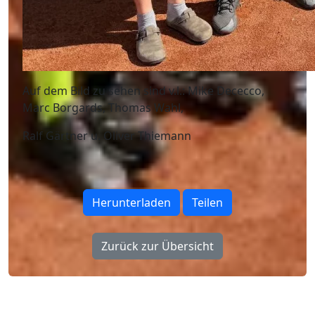
Auf dem Bild zu sehen sind v.l.: Mike Dececco,
Marc Borgards, Thomas Wahl,
Ralf Gärtner u. Oliver Thiemann
Herunterladen
Teilen
Zurück zur Übersicht