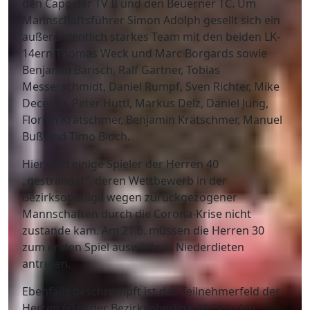
den Cappeler TV II und den Beuerner TC. Um
Mannschaftsführer Simon Adolph gesellt sich ein
außerordentlich starkes Team mit den beiden LK-
14ern Thomas Weck und Marc Borgards sowie
Benjamin Barisch, Ralf Gärtner, Tobias
Messerschmidt, Daniel Rumpf, Sven Richter, Mike
Dececco, Peter Hüttl, Markus Delz, Daniel Jung,
Florian Krätschmer, Benjamin Krätschmer, Manuel
Buß und Timo Bloch.
Hier sind einige Spieler der Herren 40
„gestrandet“, deren Wettbewerb in der
Bezirksoberliga wegen zurückgezogener
Mannschaften durch die Corona-Krise nicht
zustande kam. Am 21.6. müssen die Herren 30
zum ersten Spiel auswärts in Niederdieten
antreten.
Ebenfalls geschrumpft ist das Teilnehmerfeld der
Herren 60 in der Bezirksoberliga. Neben den