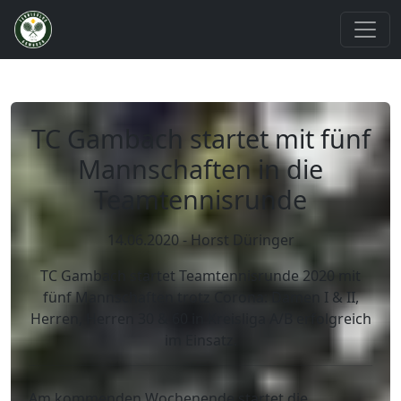
TC Gambach startet mit fünf
Mannschaften in die
Teamtennisrunde
14.06.2020 - Horst Düringer
TC Gambach startet Teamtennisrunde 2020 mit
fünf Mannschaften trotz Corona: Damen I & II,
Herren, Herren 30 & 60 in Kreisliga A/B erfolgreich
im Einsatz.
Am kommenden Wochenende startet die