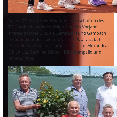
Auch 2020 treten zwei Damenmannschaften des
TC Gambach in der Kreisliga A an. Im Vorjahr
entstand unser Bild, als Gambach I und Gambach
II gegeneinander spielten. V.l. Susi Wolf, Isabel
Coesfeld, Ina Kaucher, Tamara Dececco, Alexandra
Ohlemutz, Caroline Schock, Dina Rampello und
Reni Gärtner.