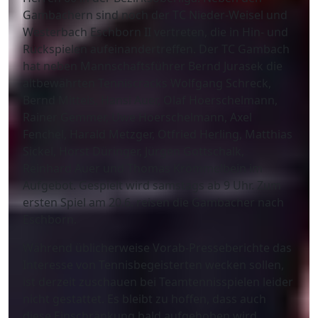
Gambachern sind noch der TC Nieder-Weisel und
Westerbach Eschborn II vertreten, die in Hin- und
Rückspielen aufeinandertreffen. Der TC Gambach
hat neben Mannschaftsführer Bernd Jurasek die
altbewährten Tenniscracks Wolfgang Schreck,
Bernd Mitteis, Hansi Auer, Olaf Hoerschelmann,
Rainer Gemmer, Uwe Hoerschelmann, Axel
Fenchel, Harald Metzger, Otfried Herling, Matthias
Sickel, Horst Düringer, Jürgen Gottschalk,
Reinhard Auer und Thomas Krömmelbein im
Aufgebot. Gespielt wird samstags ab 9 Uhr. Zum
ersten Spiel am 20.6. reisen die Gambacher nach
Eschborn.
Während üblicherweise Vorab-Presseberichte das
Interesse von Tennisbegeisterten wecken sollen,
ist derzeit zuschauen bei Teamtennisspielen leider
nicht gestattet. Es bleibt zu hoffen, dass auch
diese Einschränkung bald aufgehoben wird.