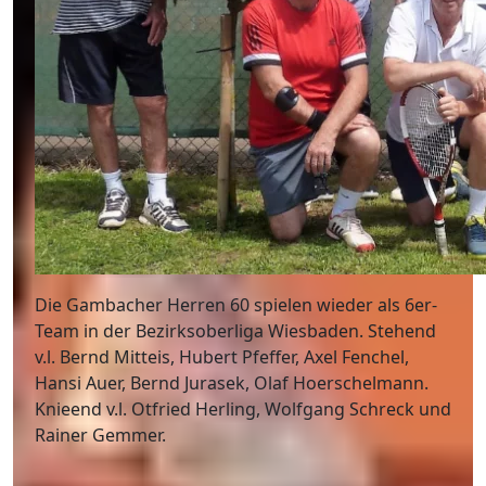
Die Gambacher Herren 60 spielen wieder als 6er-
Team in der Bezirksoberliga Wiesbaden. Stehend
v.l. Bernd Mitteis, Hubert Pfeffer, Axel Fenchel,
Hansi Auer, Bernd Jurasek, Olaf Hoerschelmann.
Knieend v.l. Otfried Herling, Wolfgang Schreck und
Rainer Gemmer.