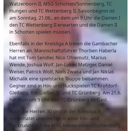
Watzenborn II, MSG Schotten/Sonnenberg, TC
Hungen und TC Wettenberg II. Saisonbeginn ist
am Sonntag, 21.06., an dem um 9 Uhr die Damen I
den TC Wettenberg II erwarten und die Damen II
in Schotten spielen müssen.
Ebenfalls in der Kreisliga A treten die Gambacher
Herren an. Mannschaftsführer Thorben Haberla
hat mit Tom Sendler, Nico Ohlemutz, Marius
Wende, Joshua Wolf, Jan-Lukas Metzger, Daniel
Weiser, Patrick Wolf, Niels Zwaka und Jan Niklas
Michalik eine spielstarke Truppe beisammen.
Gegner sind in Hin- und Rückspielen TC Krofdorf-
Gleiberg, RW Gießen IV und TC Grünberg. Am 21.6.
hat man um 9 Uhr den TC Grünberg zu Gast.
Auch die Herren 30 sind in der Kreisliga A
beheimatet und treffen in einer Hin- und
Rückrunde auf die MSG Niederdieten/Eschenburg,