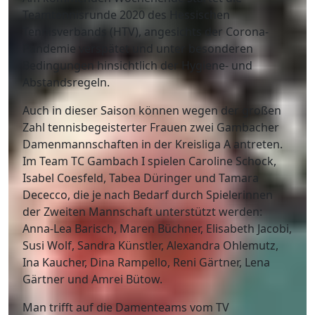
Teamtennisrunde 2020 des Hessischen
Tennisverbands (HTV), angesichts der Corona-
Pandemie verspätet und unter besonderen
Bedingungen hinsichtlich der Hygiene- und
Abstandsregeln.
Auch in dieser Saison können wegen der großen
Zahl tennisbegeisterter Frauen zwei Gambacher
Damenmannschaften in der Kreisliga A antreten.
Im Team TC Gambach I spielen Caroline Schock,
Isabel Coesfeld, Tabea Düringer und Tamara
Dececco, die je nach Bedarf durch Spielerinnen
der Zweiten Mannschaft unterstützt werden:
Anna-Lea Barisch, Maren Büchner, Elisabeth Jacobi,
Susi Wolf, Sandra Künstler, Alexandra Ohlemutz,
Ina Kaucher, Dina Rampello, Reni Gärtner, Lena
Gärtner und Amrei Bütow.
Man trifft auf die Damenteams vom TV