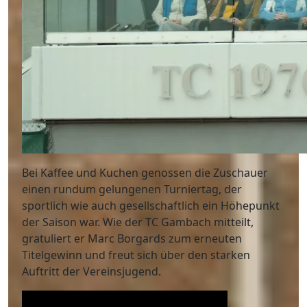
Bei Kaffee und Kuchen genossen die Zuschauer
einen rundum gelungenen Turniertag, der
sportlich wie auch gesellschaftlich ein Höhepunkt
der Saison war. Wie der TC Gambach mitteilt,
gratuliert er Marc Borgards zum erneuten
Titelgewinn und freut sich über den starken
Auftritt der Vereinsjugend.