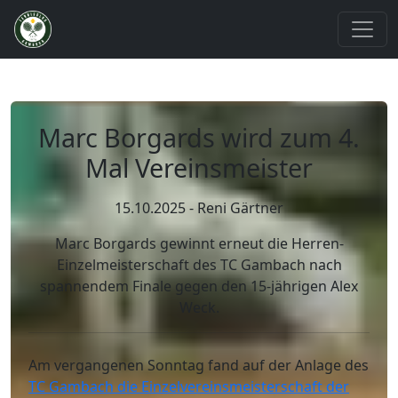
Marc Borgards wird zum 4.
Mal Vereinsmeister
15.10.2025 - Reni Gärtner
Marc Borgards gewinnt erneut die Herren-
Einzelmeisterschaft des TC Gambach nach
spannendem Finale gegen den 15-jährigen Alex
Weck.
Am vergangenen Sonntag fand auf der Anlage des
TC Gambach die Einzelvereinsmeisterschaft der