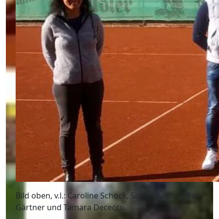
Bild oben, v.l.: Caroline Schock, Simon Adolph, Reni
Gärtner und Tamara Dececco.