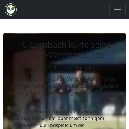
TC Gambach kürte seine
Einzel-Vereinsmeister
26.09.2020 - Horst Düringer
TC Gambach kürt Einzel-Vereinsmeister: Tabea
Düringer verteidigt Damentitel, Benjamin Barisch
siegt bei den Herren gegen Luca Künstler.
Am letzten Wochenende fanden beim TC
Gambach bei kühlem, aber meist sonnigem
Herbstwetter die Endspiele um die