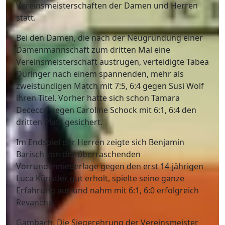
Vereinsmeisterschaften der Damen und Herren
statt.
Bei den Damen, die nach der Neugründung einer
Damenmannschaft zum dritten Mal eine
Vereinsmeisterschaft austrugen, verteidigte Tabea
Düringer nach einem spannenden, mehr als
zweistündigen Match mit 7:5, 6:4 gegen Susi Wolf
ihren Titel. Vorher hatte sich schon Tamara
Dececco gegen Caroline Schock mit 6:1, 6:4 den
dritten Platz gesichert.
Im Endspiel der Herren zeigte sich Benjamin
Barisch von der überraschenden
Vorrundenniederlage gegen den erst 14-jährigen
Luca Künstler gut erholt, spielte seine ganze
Erfahrung aus und nahm mit 6:1, 6:0 erfolgreich
Revanche.
Gambach. Die Siegerehrung der Vereinsmeister