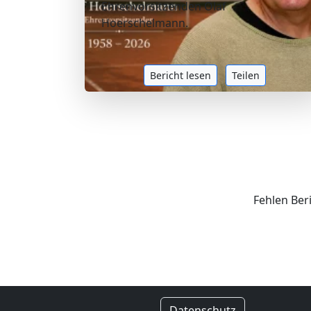
Ehrenvorsitzenden Olaf
Hoerschelmann.
Bericht lesen
Teilen
Fehlen Ber
Datenschutz