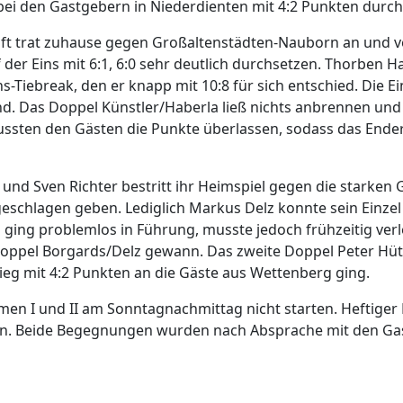
 bei den Gastgebern in Niederdienten mit 4:2 Punkten durch
t trat zuhause gegen Großaltenstädten-Nauborn an und ve
 der Eins mit 6:1, 6:0 sehr deutlich durchsetzen. Thorben 
Tiebreak, den er knapp mit 10:8 für sich entschied. Die Ei
d. Das Doppel Künstler/Haberla ließ nichts anbrennen und s
sten den Gästen die Punkte überlassen, sodass das Enderg
nd Sven Richter bestritt ihr Heimspiel gegen die starken
schlagen geben. Lediglich Markus Delz konnte sein Einzel 
ging problemlos in Führung, musste jedoch frühzeitig verl
Doppel Borgards/Delz gewann. Das zweite Doppel Peter Hütt
ieg mit 4:2 Punkten an die Gäste aus Wettenberg ging.
men I und II am Sonntagnachmittag nicht starten. Heftiger
en. Beide Begegnungen wurden nach Absprache mit den Ga