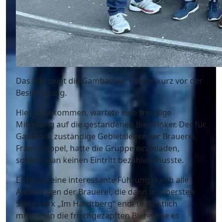
Das Bild zeigt die Gambacher Truppe kurz vor der
Besichtigung.
Hier angekommen, wartete eine freudige
Mitteilung auf die gestandenen Biertrinker. Der für
Gambach zuständige Gebietsleiter der Brauerei,
Frank Happel, hatte die Gruppe eingeladen,
sodass man keinen Eintritt bezahlen musste.
Es folgte eine interessante Führung durch alle
Abteilungen der Brauerei, die dann im obersten
Stockwerk „Im Hardtberg“ endete. Köstlich
mundeten die frischgezapften Biere, ehe es