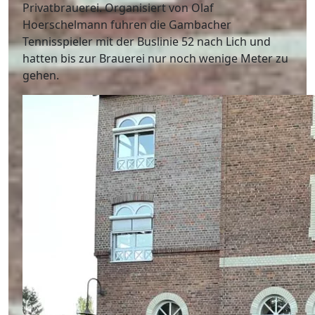
Privatbrauerei. Organisiert von Olaf
Hoerschelmann fuhren die Gambacher
Tennisspieler mit der Buslinie 52 nach Lich und
hatten bis zur Brauerei nur noch wenige Meter zu
gehen.