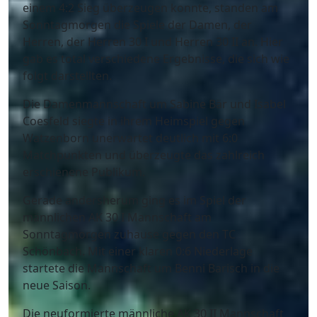
einem 4:2 Sieg überzeugen konnte, standen am
Sonntagmorgen die Spiele der Damen, der
Herren, der Herren 30 I und Herren 30 II an. Hier
gab es total verschiedene Ergebnisse, die sich wie
folgt darstellten.
Die Damenmannschaft um Sabine Bär und Isabel
Coesfeld siegte in ihrem Heimspiel gegen
Watzenborn unerwartet deutlich mit 6:0
Matchpunkten und überzeugte das zahlreich
erschienene Publikum.
Gerade andersherum ging es im Spiel der
männlichen AK 30 I Mannschaft am
Sonntagmorgen zuhause gegen den TC
Schönbach. Mit einer klaren 0:6 Niederlage
startete die Mannschaft um Benni Barisch in die
neue Saison.
Die neuformierte männliche AK 30 II Mannschaft