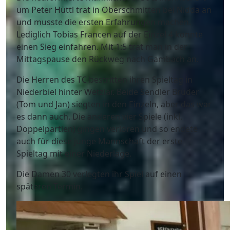
um Peter Hüttl trat in Oberschmitten bei Nidda an
und musste die ersten Erfahrungen machen.
Lediglich Tobias Francen auf der Einzel 4 konnte
einen Sieg einfahren. Mit 1:5 trat man in der
Mittagspause den Rückweg nach Gambach an.
Die Herren des TC bestritten ihren Spieltag in
Niederbiel hinter Wetzlar. Beide Sendler Brüder
(Tom und Jan) siegten in den Einzeln, aber das war
es dann auch. Die anderen vier Spiele (inkl.
Doppelpartien) gingen verloren und so endete
auch für diese junge Mannschaft der erste
Spieltag mit einer Niederlage.
Die Damen 30 verlegten ihr Spiel auf einen
späteren Termin.