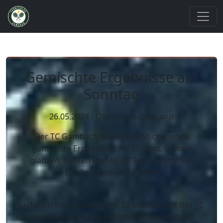
Gemischte Ergebnisse am
Sonntag
26.05.2024 - Olaf Hoerschelmann
Der TC Gambach erzielt am Wochenende
gemischte Ergebnisse: AK 50 siegt, Damen
glänzen, Herren und AK 30 Teams sammeln
Erfahrungen und Punkte
Nachdem die männliche AK 50 Mannschaft des TC
Gambach am Samstag in Krofdorf-Gleiberg mit