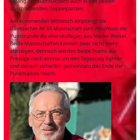
gelang den Gambachern auch in den beiden
abschließenden Doppelpartien.
Am kommenden Mittwoch empfängt die
Gambacher AK 65 Mannschaft zum Abschluss der
Punktrunde die Alterskollegen aus Nieder-Weisel.
Beide Mannschaften können zwar nicht mehr
absteigen, dennoch werden beide Teams aus
Prestige noch einmal um den Tagessieg fighten
und danach sicherlich gemeinsam das Ende der
Punktsaison feiern.