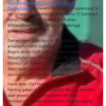
Homburg, dem ältesten Tennisclub in
Deutschland
. In diesem vorletzten Gruppenspiel in
der Gruppenliga hatte der angereiste TC Gambach
keine Chancen und musste am frühen
Mittwochnachmittag eine 1:5 Niederlage
quittieren.
Den einzigen Matchpunkt für die Gambacher
erkämpfte Horst Düringer, der seinen Gegner von
Beginn an im Griff hatte. Mit den Grundlinien- und
Stoppbällen von Düringer kam der Bad
Homburger Spieler nicht zu Recht und so stand es
dann nach über 90 Minuten Spielzeit klar und
deutlich 6:0, 6:2 für den Gambacher Sportler.
Hansi Auer, Olaf Hoerschelmann und Otfried
Herling gaben in den Einzeln ihr Bestes, mussten
aber jeweils die Überlegenheit der Bad
Homburger Spieler anerkennen. Ebenso wenig