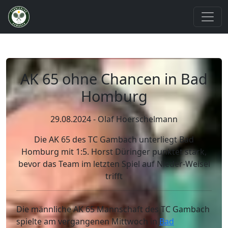
AK 65 ohne Chancen in Bad
Homburg
29.08.2024 - Olaf Hoerschelmann
Die AK 65 des TC Gambach unterliegt Bad
Homburg mit 1:5. Horst Düringer punktet stark,
bevor das Team im letzten Spiel auf Nieder-Weisel
trifft
Die männliche AK 65 Mannschaft des TC Gambach
spielte am vergangenen Mittwoch in
Bad