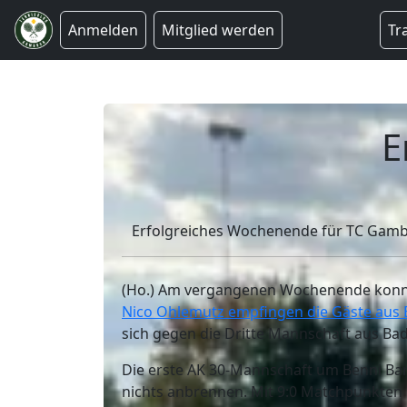
Anmelden
Mitglied werden
Tr
E
Erfolgreiches Wochenende für TC Gamba
(Ho.) Am vergangenen Wochenende konnt
Nico Ohlemutz empfingen die Gäste aus
sich gegen die Dritte Mannschaft aus Ba
Die erste AK 30-Mannschaft um Benni Bari
nichts anbrennen. Mit 9:0 Matchpunkten