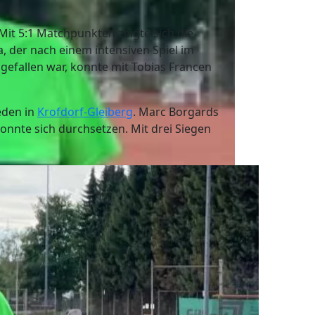
t 5:1 Matchpunkten zeigte sich die
, der nach einem intensiven Spiel im
efallen war, konnte mit Tobias Francen
eden in
Krofdorf-Gleiberg
. Marc Borgards
onnte sich durchsetzen. Mit drei Siegen