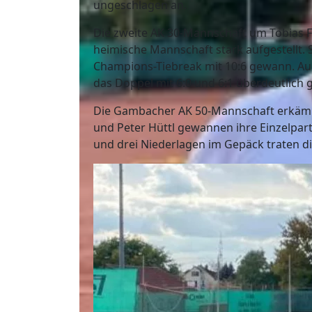
ungeschlagen an.
Die zweite AK 30-Mannschaft um Tobias 
heimische Mannschaft stark aufgestellt.
Champions-Tiebreak mit 10:6 gewann. Auc
das Doppel mit 6:0 und 6:1 überdeutlich
Die Gambacher AK 50-Mannschaft erkämp
und Peter Hüttl gewannen ihre Einzelpart
und drei Niederlagen im Gepäck traten di