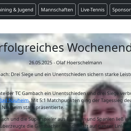
aining & Jugend
Mannschaften
Live-Tennis
Sponso
rfolgreiches Wochenen
26.05.2025 - Olaf Hoerschelmann
ch: Drei Siege und ein Unentschieden sichern starke Leis
e der TC Gambach ein Unentschieden und drei Siege verb
 Bad Nauheim
. Mit 5:1 Matchpunkten ging der Tagessieg de
d Nauheim stark präsentierte.
sch und die Superspieler aus Brasilien und Spanien ließ in 
 überzeugte die Gambacher Mannschaft auf ganzer Linie un