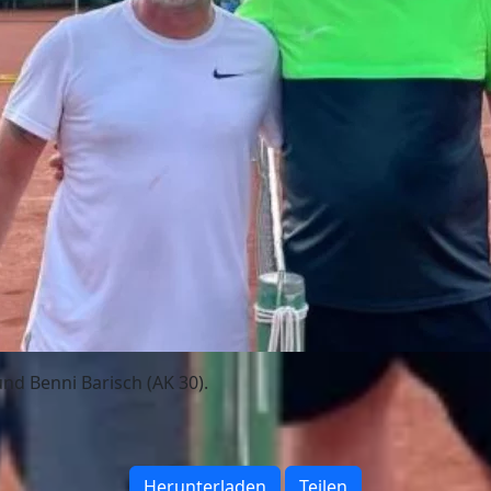
 und Benni Barisch (AK 30).
Herunterladen
Teilen