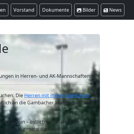
ren
Vorstand
Dokumente
Bilder
News
de
tungen in Herren- und AK-Mannschaften.
uchen. Die
Herren mit ihrem Spielführer
utlich an die Gambacher Mannschaft, die
Niederklein – östlich von Marburg –
d führt nunmehr die Tabelle