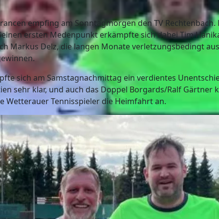
Francen empfing am Sonntagmorgen den TV Rechtenbach. Mi
 Seinen ersten Medenpunkt erkämpfte sich dabei Tim Hanika
h Markus Delz, die langen Monate verletzungsbedingt ausg
 gewinnen.
fte sich am Samstagnachmittag ein verdientes Unentschi
ien sehr klar, und auch das Doppel Borgards/Ralf Gärtner k
e Wetterauer Tennisspieler die Heimfahrt an.