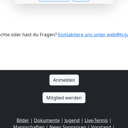
ichte oder hast du Fragen?
Kontaktiere uns unter web@tc
Anmelden
Mitglied werden
Bilder
|
Dokumente
|
Jugend
|
Live-Tennis
|
Mannschaften
|
News
Sponsoren
|
Vorstand
|