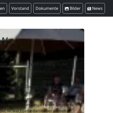
ren
Vorstand
Dokumente
Bilder
News
W.
egen Alexander Weck und zog in die
. Am heutigen Donnerstag trafen der
r taktischen Zwängen. Viele
e Ballwechsel sehen konnten. Nach rund
 Kontrahenten unnötige Fehler begehen,
nder W. wechselte dann aber seinen