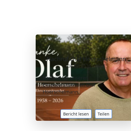
Nachruf Olaf Hoerschelmann
06.07.2026 - Wolf
Nachruf für unseren
Ehrenvorsitzenden Olaf
Hoerschelmann.
Bericht lesen
Teilen