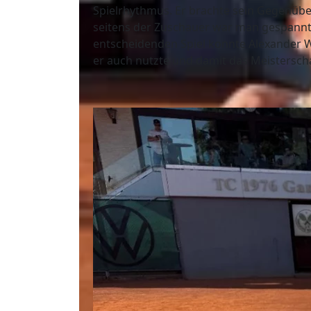
Spielrhythmus. Er brachte sein Gegenübe
seitens der Zuschauer war man gespannt,
entscheidenden Spiel konnte Alexander W.
er auch nutzte und damit das Meisterschaf