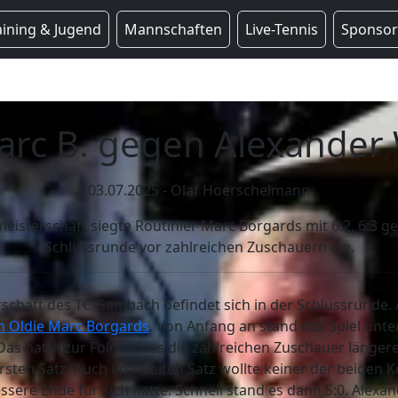
aining & Jugend
Mannschaften
Live-Tennis
Sponso
arc B. gegen Alexander 
03.07.2025 - Olaf Hoerschelmann
eisterschaft siegte Routinier Marc Borgards mit 6:2, 6:3 g
Schlussrunde vor zahlreichen Zuschauern ein.
erschaft des TC Gambach befindet sich in der Schlussrunde
n Oldie Marc Borgards
. Von Anfang an stand das Spiel unte
s hatte zur Folge, dass die zahlreichen Zuschauer länger
rsten Satz. Auch im zweiten Satz wollte keiner der beiden
ere Ende für sich hatte. Schnell stand es dann 5:0. Alexa