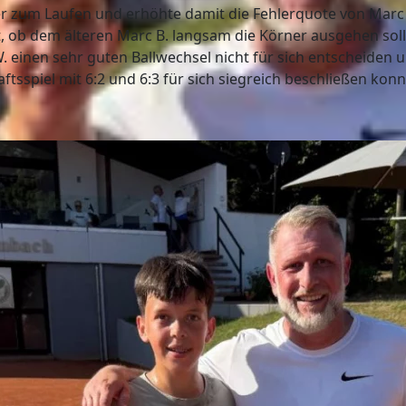
r zum Laufen und erhöhte damit die Fehlerquote von Marc B
 ob dem älteren Marc B. langsam die Körner ausgehen soll
 einen sehr guten Ballwechsel nicht für sich entscheiden 
tsspiel mit 6:2 und 6:3 für sich siegreich beschließen konn