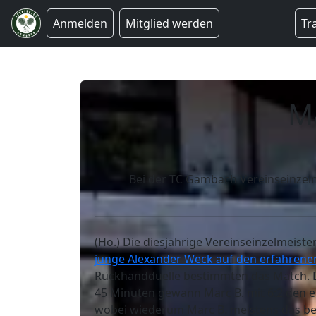
Anmelden
Mitglied werden
Tr
M
Bei der TC Gambach Vereinseinzelm
(Ho.) Die diesjährige Vereinseinzelmeist
junge Alexander Weck auf den erfahrene
Rückhandduelle bestimmten das Match. Da
45 Minuten gewann Marc B. mit 6:2 den e
wobei wiederum Marc B. meistens das bess