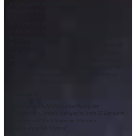
Jahrzehnten dazu geführt, dass er einen hohen
Stellenwert in unserer Gesellschaft hat.
Die Corona-Pandemie hat dieser Philosophie einen
dicken Strich durch die Rechnung gemacht. Unter
Wahrung der Abstandsregeln ist ein gemütliches
Zusammensein kaum bis gar nicht möglich. Sicherlich
werden wir uns daran gewöhnen müssen, viel Spaß
kommt dabei aber nicht auf. Das trifft dann auch auf
die bevorstehende Öffnung der Vereinsheime zu. Mit
den Mannschaftskollegen an der Theke zu sitzen ist
nicht möglich und scheidet aus.
Pressewart:
Wie siehst du die künftige Entwicklung des
Tennissports allgemein und speziell beim TC Gambach
unter den wohl noch länger bestehenden
Auswirkungen von Corona?