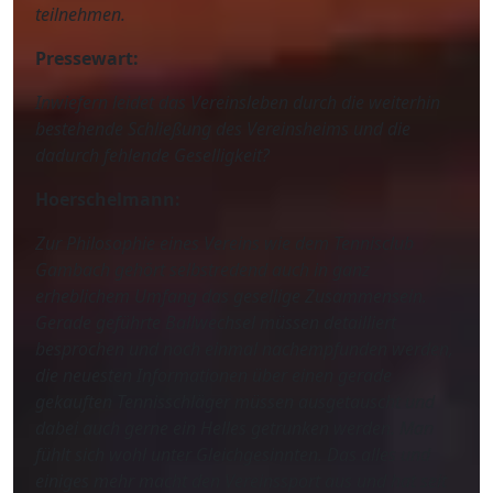
teilnehmen.
Pressewart:
Inwiefern leidet das Vereinsleben durch die weiterhin
bestehende Schließung des Vereinsheims und die
dadurch fehlende Geselligkeit?
Hoerschelmann:
Zur Philosophie eines Vereins wie dem Tennisclub
Gambach gehört selbstredend auch in ganz
erheblichem Umfang das gesellige Zusammensein.
Gerade geführte Ballwechsel müssen detailliert
besprochen und noch einmal nachempfunden werden,
die neuesten Informationen über einen gerade
gekauften Tennisschläger müssen ausgetauscht und
dabei auch gerne ein Helles getrunken werden. Man
fühlt sich wohl unter Gleichgesinnten. Das alles und
einiges mehr macht den Vereinssport aus und hat seit