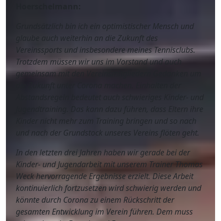
Hoerschelmann:
Grundsätzlich bin ich ein optimistischer Mensch und
glaube auch weiterhin an die Zukunft des
Vereinssports und insbesondere meines Tennisclubs.
Trotzdem müssen wir uns im Vorstand und auch
gemeinsam mit den Vereinsmitgliedern Gedanken um
die Zukunft unter Corona machen. Einhalten der
Abstandsregeln bedeutet auch schwieriges Kinder- und
Jugendtraining. Das kann dazu führen, dass Eltern ihre
Kinder nicht mehr zum Training bringen und so nach
und nach der Grundstock unseres Vereins flöten geht.
In den letzten drei Jahren haben wir gerade bei der
Kinder- und Jugendarbeit mit unserem Trainer Thomas
Weck hervorragende Ergebnisse erzielt. Diese Arbeit
kontinuierlich fortzusetzen wird schwierig werden und
könnte durch Corona zu einem Rückschritt der
gesamten Entwicklung im Verein führen. Dem muss