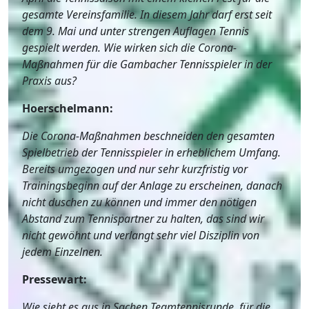
gesamte Vereinsfamilie. In diesem Jahr darf erst seit
dem 9. Mai und unter strengen Auflagen Tennis
gespielt werden. Wie wirken sich die Corona-
Maßnahmen für die Gambacher Tennisspieler in der
Praxis aus?
Hoerschelmann:
Die Corona-Maßnahmen beschneiden den gesamten
Spielbetrieb der Tennisspieler in erheblichem Umfang.
Bereits umgezogen und nur sehr kurzfristig vor
Trainingsbeginn auf der Anlage zu erscheinen, danach
nicht duschen zu können und immer den nötigen
Abstand zum Tennispartner zu halten, das sind wir
nicht gewöhnt und verlangt sehr viel Disziplin von
jedem Einzelnen.
Pressewart:
Wie sieht es aus in Sachen Teamtennisrunde, für die