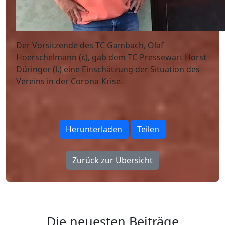
Der Vorsitzende des TC Gambach, Olaf
Hoerschelmann (r.), gab dem TC-Pressewart Horst
Düringer (l.) eine Einschätzung der Situation des
Vereins in der Corona-Krise.
Herunterladen
Teilen
Zurück zur Übersicht
Die neuesten Beiträge