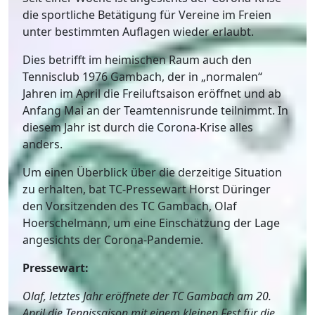
die sportliche Betätigung für Vereine im Freien
unter bestimmten Auflagen wieder erlaubt.
Dies betrifft im heimischen Raum auch den
Tennisclub 1976 Gambach, der in „normalen“
Jahren im April die Freiluftsaison eröffnet und ab
Anfang Mai an der Teamtennisrunde teilnimmt. In
diesem Jahr ist durch die Corona-Krise alles
anders.
Um einen Überblick über die derzeitige Situation
zu erhalten, bat TC-Pressewart Horst Düringer
den Vorsitzenden des TC Gambach, Olaf
Hoerschelmann, um eine Einschätzung der Lage
angesichts der Corona-Pandemie.
Pressewart:
Olaf, letztes Jahr eröffnete der TC Gambach am 20.
April die Tennissaison mit einem kleinen Fest für die