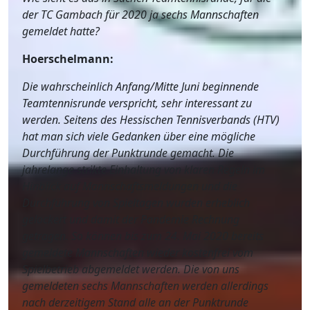
der TC Gambach für 2020 ja sechs Mannschaften
gemeldet hatte?
Hoerschelmann:
Die wahrscheinlich Anfang/Mitte Juni beginnende
Teamtennisrunde verspricht, sehr interessant zu
werden. Seitens des Hessischen Tennisverbands (HTV)
hat man sich viele Gedanken über eine mögliche
Durchführung der Punktrunde gemacht. Die
jahrelange strikte Einhaltung von klaren Regeln im
Hinblick auf Mannschaftsmeldungen und die
Durchführung von Spieltagen wurden erheblich
gelockert und damit der Pandemie Rechnung
getragen. So können bis zum 24. Mai 2020 bereits
gemeldete Mannschaften wieder kostenfrei vom
Spielbetrieb abgemeldet werden. Die von uns
gemeldeten sechs Mannschaften werden allerdings
nach derzeitigem Stand alle an der Punktrunde